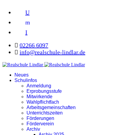
U
m
I
02266 6097
info@realschule-lindlar.de
Neues
Schulinfos
Anmeldung
Erprobungsstufe
Mitwirkende
Wahlpflichtfach
Arbeitsgemeinschaften
Unterrichtszeiten
Förderungen
Förderverein
Archiv
Archiv 2025